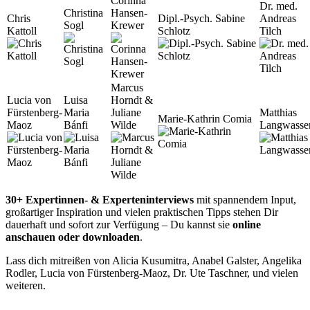
Corinna
Dr. med.
Christina
Hansen-
Chris
Dipl.-Psych. Sabine
Andreas
Sogl
Krewer
Kattoll
Schlotz
Tilch
Marcus
Lucia von
Luisa
Horndt &
Fürstenberg-
Maria
Juliane
Matthias
Marie-Kathrin Comia
Maoz
Bánfi
Wilde
Langwasse
30+ Expertinnen- & Experteninterviews
mit spannendem Input,
großartiger Inspiration und vielen praktischen Tipps stehen Dir
dauerhaft und sofort zur Verfügung – Du kannst sie
online
anschauen oder downloaden
.
Lass dich mitreißen von Alicia Kusumitra, Anabel Galster, Angelika
Rodler, Lucia von Fürstenberg-Maoz, Dr. Ute Taschner, und vielen
weiteren.